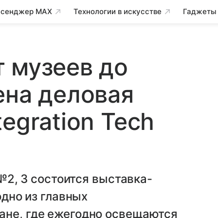
сенджер MAX
Технологии в искусстве
Гаджеты
 музеев до
ена деловая
egration Tech
 №2, 3 состоится выставка-
одно из главных
ане, где ежегодно освещаются