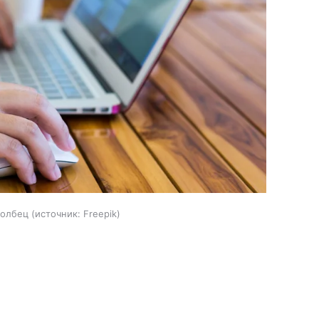
толбец
источник:
Freepik