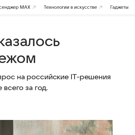
сенджер MAX
Технологии в искусстве
Гаджеты
казалось
бежом
прос на российские IT-решения
 всего за год.