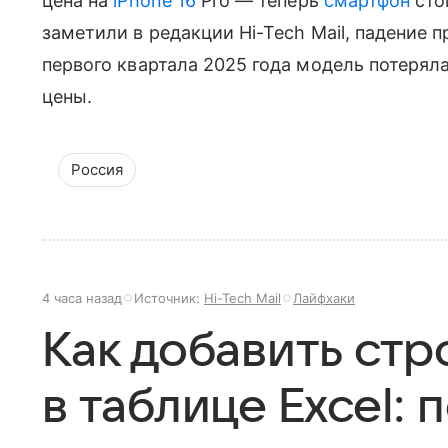
цена на
iPhone 16
Pro — теперь
смартфон
сто
заметили в редакции Hi-Tech Mail, падение 
первого квартала 2025 года модель потерял
цены.
Россия
4 часа назад
Источник:
Hi-Tech Mail
Лайфхаки
Как добавить стр
в таблице Excel: