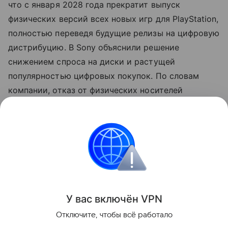
что с января 2028 года прекратит выпуск
физических версий всех новых игр для PlayStation,
полностью переведя будущие релизы на цифровую
дистрибуцию. В Sony объяснили решение
снижением спроса на диски и растущей
популярностью цифровых покупок. По словам
компании, отказ от физических носителей
позволит сосредоточиться на развитии цифровой
экосистемы и новых способов распространения
игр.
Sony
Поделиться
У вас включ
ён
V
P
N
Отключите, чтобы всё работало