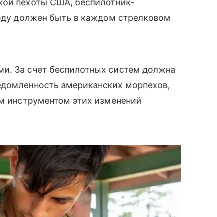
кой пехоты США, беспилотник-
году должен быть в каждом стрелковом
и. За счет беспилотных систем должна
едомленность американских морпехов,
ым инструментом этих изменений