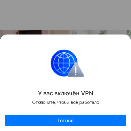
У вас включ
ён
V
P
N
Отключите, чтобы всё работало
Готово