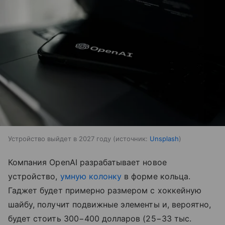
Устройство выйдет в 2027 году
источник:
Unsplash
Компания OpenAI разрабатывает новое
устройство,
умную колонку
в форме кольца.
Гаджет будет примерно размером с хоккейную
шайбу, получит подвижные элементы и, вероятно,
будет стоить 300−400 долларов (25−33 тыс.