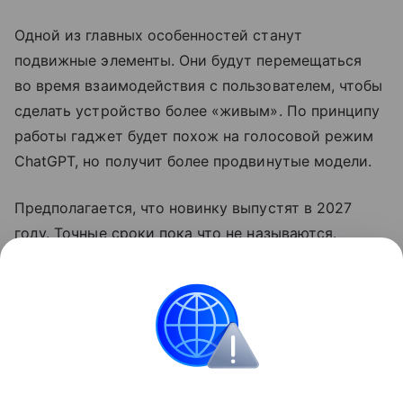
Одной из главных особенностей станут
подвижные элементы. Они будут перемещаться
во время взаимодействия с пользователем, чтобы
сделать устройство более «живым». По принципу
работы гаджет будет похож на голосовой режим
ChatGPT, но получит более продвинутые модели.
Предполагается, что новинку выпустят в 2027
году. Точные сроки пока что не называются.
Ранее OpenAI
выпустила
свой первый гаджет.
Умные колонки
OpenAI