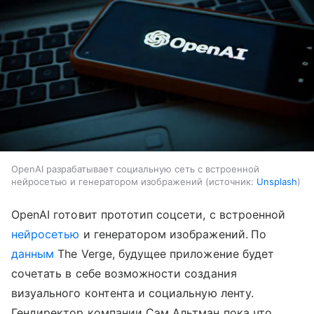
OpenAI разрабатывает социальную сеть с встроенной
нейросетью и генератором изображений
источник:
Unsplash
OpenAI готовит прототип соцсети, с встроенной
нейросетью
и генератором изображений.
По
данным
The Verge, будущее приложение будет
сочетать в себе возможности создания
визуального контента и социальную ленту.
Гендиректор компании Сэм Альтман пока что