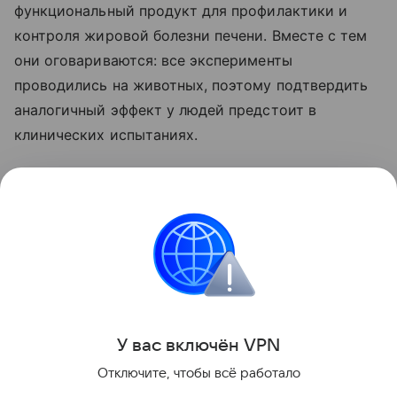
функциональный продукт для профилактики и
контроля жировой болезни печени. Вместе с тем
они оговариваются: все эксперименты
проводились на животных, поэтому подтвердить
аналогичный эффект у людей предстоит в
клинических испытаниях.
Ранее мы рассказывали о том, что
привычная
ягода оказалась способна снижать проявления
жировой болезни печени
.
Красота и здоровье
Поделиться
У вас включ
ён
V
P
N
Отключите, чтобы всё работало