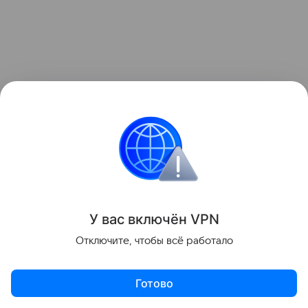
Vanguard стал первым подводным обитаемым
модулем, классифицированным международным
морским обществом DNV. А в 2027 году Deep
планирует развернуть более крупный и модульный
У вас включ
ён
V
P
N
подводный комплекс Sentinel, который позволит
Отключите, чтобы всё работало
проводить как краткосрочные, так и постоянные
миссии на континентальном шельфе.
Готово
Читайте также нашу
статью
о том, как в