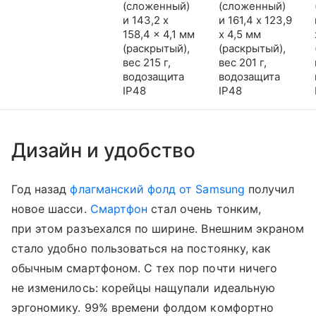
(сложенный)
(сложенный)
и 143,2 x
и 161,4 x 123,9
158,4 x 4,1 мм
x 4,5 мм
(раскрытый),
(раскрытый),
вес 215 г,
вес 201 г,
водозащита
водозащита
IP48
IP48
Дизайн и удобство
Год назад
флагманский фолд от Samsung
получил
новое шасси.
Смартфон
стал очень тонким,
при этом разъехался по ширине. Внешним экраном
стало удобно пользоваться на постоянку, как
обычным смартфоном. С тех пор почти ничего
не изменилось: корейцы нащупали идеальную
эргономику. 99% времени фолдом комфортно