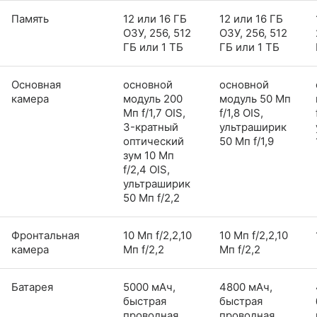
Память
12 или 16 ГБ
12 или 16 ГБ
ОЗУ, 256, 512
ОЗУ, 256, 512
ГБ или 1 ТБ
ГБ или 1 ТБ
Основная
основной
основной
камера
модуль 200
модуль 50 Мп
Мп f/1,7 OIS,
f/1,8 OIS,
3-кратный
ультраширик
оптический
50 Мп f/1,9
зум 10 Мп
f/2,4 OIS,
ультраширик
50 Мп f/2,2
Фронтальная
10 Мп f/2,2,10
10 Мп f/2,2,10
камера
Мп f/2,2
Мп f/2,2
Батарея
5000 мАч,
4800 мАч,
быстрая
быстрая
проводная
проводная