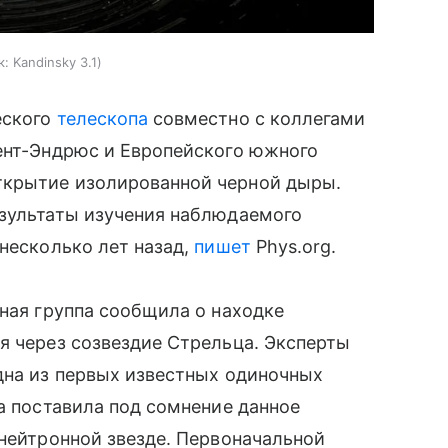
к:
Kandinsky 3.1
еского
телескопа
совместно с коллегами
Сент-Эндрюс и Европейского южного
ткрытие изолированной черной дыры.
езультаты изучения наблюдаемого
 несколько лет назад,
пишет
Phys.org.
чная группа сообщила о находке
я через созвездие Стрельца. Эксперты
дна из первых известных одиночных
па поставила под сомнение данное
 нейтронной звезде. Первоначальной