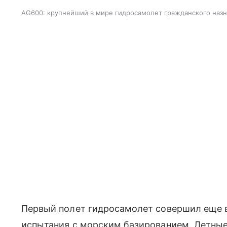
AG600: крупнейший в мире гидросамолет гражданского наз
Первый полет гидросамолет совершил еще в 
испытания с морским базированием. Летны