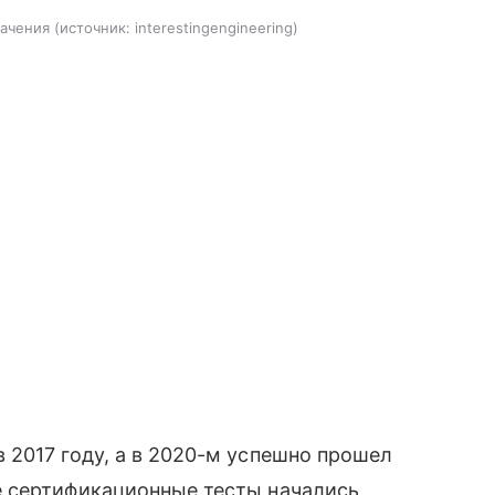
начения
источник:
interestingengineering
2017 году, а в 2020-м успешно прошел
е сертификационные тесты начались