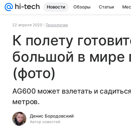
Новости
Обзоры
Статьи
Мес
22 апреля 2025
Технологии
К полету готови
большой в мире
(фото)
AG600 может взлетать и садиться
метров.
Денис Бородовский
Автор новостей