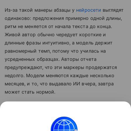
Из-за такой манеры абзацы у
нейросети
выглядят
одинаково: предложения примерно одной длины,
ритм не меняется от начала текста до конца.
Живой автор обычно чередует короткие и
длинные фразы интуитивно, а модель держит
равномерный темп, потому что училась на
усредненных образцах. Авторы отчета
предупреждают, что эти маркеры продержатся
недолго. Модели меняются каждые несколько
месяцев, и то, что выдавало ИИ вчера, завтра
может стать нормой.
Также недавно писали, что бумеры воспитывают
внуков на «ИИ-слопе». Подробности в
статье.