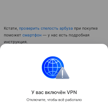
Кстати,
проверить спелость арбуза
при покупке
поможет
смартфон
— у нас есть подробная
инструкция.
Ранее мы рассказывали, какой
привычный фрукт
оказался полезен для сосудов и кишечника
.
Красота и здоровье
Поделиться
У вас включ
ён
V
P
N
Отключите, чтобы всё работало