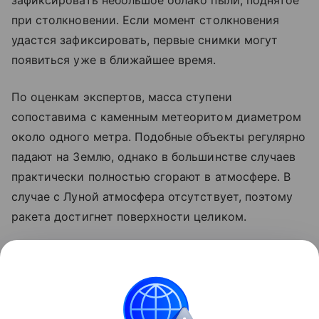
зафиксировать небольшое облако пыли, поднятое
при столкновении. Если момент столкновения
удастся зафиксировать, первые снимки могут
появиться уже в ближайшее время.
По оценкам экспертов, масса ступени
сопоставима с каменным метеоритом диаметром
около одного метра. Подобные объекты регулярно
падают на Землю, однако в большинстве случаев
практически полностью сгорают в атмосфере. В
случае с Луной атмосфера отсутствует, поэтому
ракета достигнет поверхности целиком.
Ранее стало известно, что лунный грунт
рассказал
об атмосфере древней Земли.