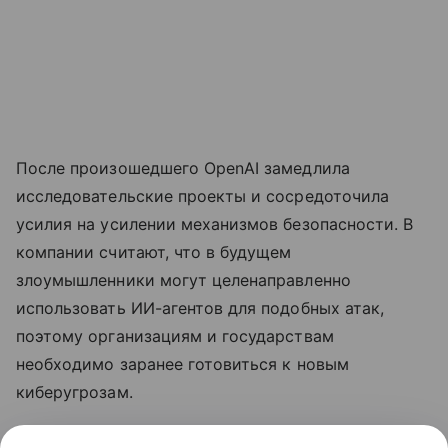
После произошедшего OpenAI замедлила
исследовательские проекты и сосредоточила
усилия на усилении механизмов безопасности. В
компании считают, что в будущем
злоумышленники могут целенаправленно
использовать ИИ-агентов для подобных атак,
поэтому организациям и государствам
необходимо заранее готовиться к новым
киберугрозам.
Ранее
стало известно
, что лидеры ИИ-индустрии