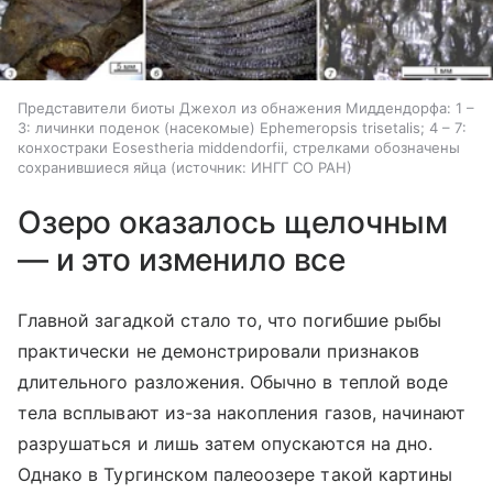
Представители биоты Джехол из обнажения Миддендорфа: 1 –
3: личинки поденок (насекомые) Ephemeropsis trisetalis; 4 – 7:
конхостраки Eosestheria middendorfii, стрелками обозначены
сохранившиеся яйца
источник:
ИНГГ СО РАН
Озеро оказалось щелочным
— и это изменило все
Главной загадкой стало то, что погибшие рыбы
практически не демонстрировали признаков
длительного разложения. Обычно в теплой воде
тела всплывают из-за накопления газов, начинают
разрушаться и лишь затем опускаются на дно.
Однако в Тургинском палеоозере такой картины