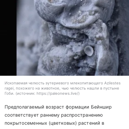
Ископаемая челюсть эутериевого млекопитающего Azilestes
ragei, похожего на животное, чью челюсть нашли в пустыне
Гоби.
источник:
https://paleonews.live/
Предполагаемый возраст формации Бейншир
соответствует раннему распространению
покрытосеменных (цветковых) растений в