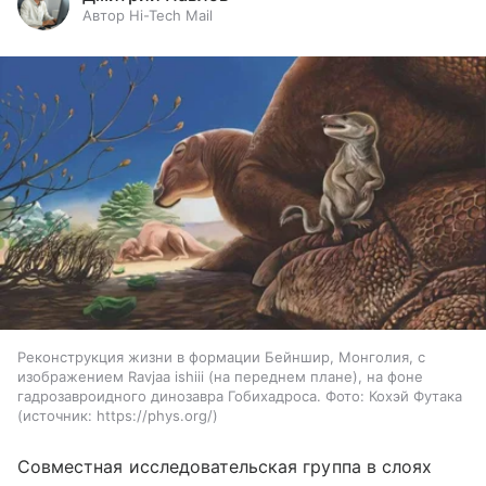
Автор Hi-Tech Mail
Реконструкция жизни в формации Бейншир, Монголия, с
изображением Ravjaa ishiii (на переднем плане), на фоне
гадрозавроидного динозавра Гобихадроса. Фото: Кохэй Футака
источник:
https://phys.org/
Совместная исследовательская группа в слоях