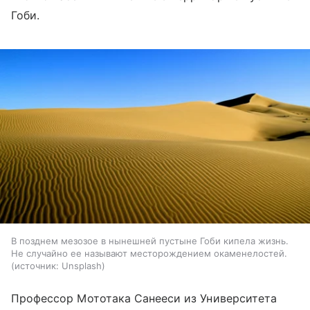
Гоби.
В позднем мезозое в нынешней пустыне Гоби кипела жизнь.
Не случайно ее называют месторождением окаменелостей.
источник:
Unsplash
Профессор Мототака Санееси из Университета