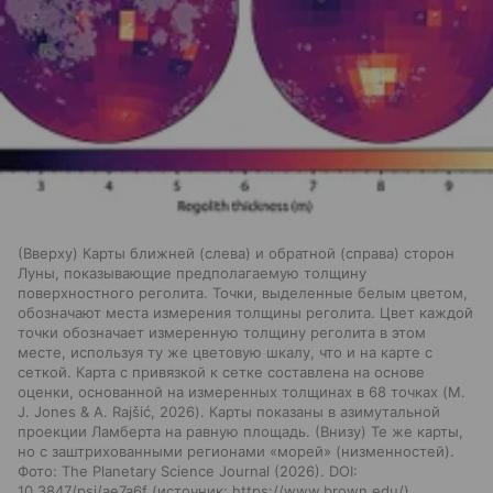
(Вверху) Карты ближней (слева) и обратной (справа) сторон
Луны, показывающие предполагаемую толщину
поверхностного реголита. Точки, выделенные белым цветом,
обозначают места измерения толщины реголита. Цвет каждой
точки обозначает измеренную толщину реголита в этом
месте, используя ту же цветовую шкалу, что и на карте с
сеткой. Карта с привязкой к сетке составлена на основе
оценки, основанной на измеренных толщинах в 68 точках (M.
J. Jones & A. Rajšić, 2026). Карты показаны в азимутальной
проекции Ламберта на равную площадь. (Внизу) Те же карты,
но с заштрихованными регионами «морей» (низменностей).
Фото: The Planetary Science Journal (2026). DOI:
10.3847/psj/ae7a6f
источник:
https://www.brown.edu/