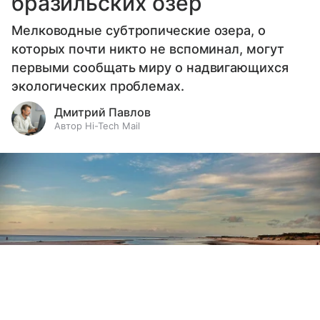
бразильских озер
Мелководные субтропические озера, о
которых почти никто не вспоминал, могут
первыми сообщать миру о надвигающихся
экологических проблемах.
Дмитрий Павлов
Автор Hi-Tech Mail
Выберите комментарий
Выберите комментарий
Выберите комментарий
Информация полезная и актуальная
Информация полезная и актуальная
Информация полезная и актуальная