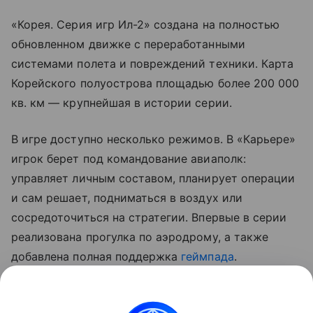
«Корея. Серия игр Ил-2» создана на полностью
обновленном движке с переработанными
системами полета и повреждений техники. Карта
Корейского полуострова площадью более 200 000
кв. км — крупнейшая в истории серии.
В игре доступно несколько режимов. В «Карьере»
игрок берет под командование авиаполк:
управляет личным составом, планирует операции
и сам решает, подниматься в воздух или
сосредоточиться на стратегии. Впервые в серии
реализована прогулка по аэродрому, а также
добавлена полная поддержка
геймпада
.
В ранний доступ игра вышла 25 июня 2026 года. С
нашими впечатлениями от геймплея можно