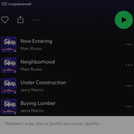
Плейлист игры Sims в Spotify
источник:
Spotify