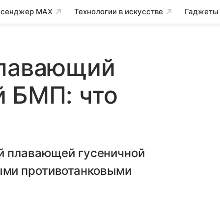
сенджер MAX
Технологии в искусстве
Гаджеты
плавающий
 БМП: что
й плавающей гусеничной
ыми противотанковыми