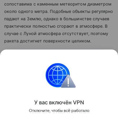
сопоставима с каменным метеоритом диаметром
около одного метра. Подобные объекты регулярно
падают на Землю, однако в большинстве случаев
практически полностью сгорают в атмосфере. В
случае с Луной атмосфера отсутствует, поэтому
ракета достигнет поверхности целиком.
Ранее стало известно, что лунный грунт
рассказал
об атмосфере древней Земли.
космос
SpaceX
Луна
российские ученые
Поделиться
У вас включ
ён
V
P
N
Отключите, чтобы всё работало