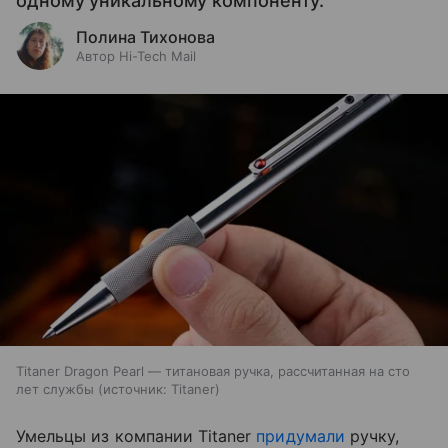
одному уникальному компоненту.
Полина Тихонова
Автор Hi-Tech Mail
Titaner Dragon Pearl — титановая ручка, рассчитанная на сто
лет службы
источник:
Titaner
Умельцы из компании Titaner
придумали
ручку,