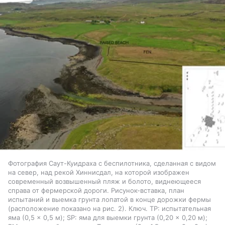
Фотография Саут-Куидраха с беспилотника, сделанная с видом
на север, над рекой Хиннисдал, на которой изображен
современный возвышенный пляж и болото, виднеющееся
справа от фермерской дороги. Рисунок-вставка, план
испытаний и выемка грунта лопатой в конце дорожки фермы
(расположение показано на рис. 2). Ключ. TP: испытательная
яма (0,5 × 0,5 м); SP: яма для выемки грунта (0,20 × 0,20 м);