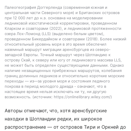
Палеогеография Доггерленда (современная южная и
центральная части Северного моря) и Британских островов
при 12 000 лет до н.э. основана на моделировании
ледниковой изостатической корректировки, проведенном
Кларком и соавторами (2022), и ледниковой протяженности
озера Лох-Ломонд (LLS) (выделено белым цветом),
проведенном Бикердайком и соавторами (2018). Более низкий
относительный уровень моря в это время обеспечил
наземный маршрут миграции аренсбургцев из северо-
западной Европы. Точный маршрут через Шотландию к
острову Скай, к северу или югу от ледникового массива LLS,
не может быть определен существующими данными. Однако
наличие незащищенных прибрежных маршрутов, колебания
границ долинных ледников и относительно короткие морские
переходы — из—за уровня моря и состояния ледяного
покрова в период молодого дриада - означают, что в
настоящее время нельзя исключать ни ту, ни другую
возможность.
источник:
https://onlinelibrary.wiley.com/
Авторы отмечают, что, хотя аренсбургские
находки в Шотландии редки, их широкое
распространение — от островов Тири и Оркней до