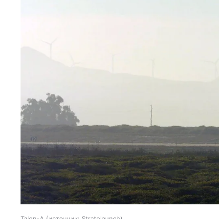
Talon-A
источник:
Stratolaunch