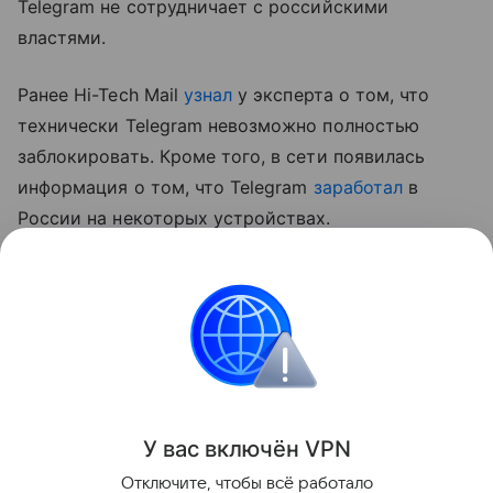
Telegram не сотрудничает с российскими
властями.
Ранее Hi-Tech Mail
узнал
у эксперта о том, что
технически Telegram невозможно полностью
заблокировать. Кроме того, в сети появилась
информация о том, что Telegram
заработал
в
России на некоторых устройствах.
* внесен в перечень террористов и экстремистов
Росфинмониторинга
Россия
Telegram
Сбои
Поделиться
У вас включ
ён
V
P
N
Отключите, чтобы всё работало