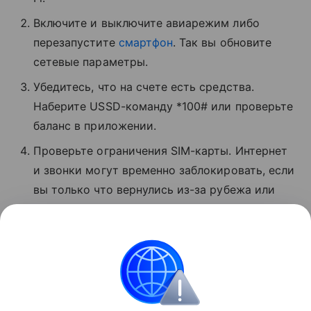
Включите и выключите авиарежим либо
перезапустите
смартфон
. Так вы обновите
сетевые параметры.
Убедитесь, что на счете есть средства.
Наберите USSD-команду *100# или проверьте
баланс в приложении.
Проверьте ограничения SIM-карты. Интернет
и звонки могут временно заблокировать, если
вы только что вернулись из-за рубежа или
давно не пользовались связью.
Позвоните в поддержку по номеру 0500 или 8
800 550−05−00.
Сбои