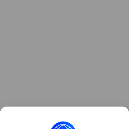
Ранее стало
известно
, что Xiaomi в очередной раз
повысила цены на свои смартфоны в Китае.
для отдельных моделей рост составил почти 13%.