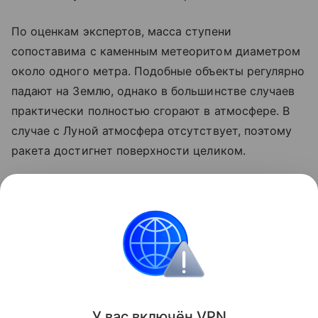
По оценкам экспертов, масса ступени
сопоставима с каменным метеоритом диаметром
около одного метра. Подобные объекты регулярно
падают на Землю, однако в большинстве случаев
практически полностью сгорают в атмосфере. В
случае с Луной атмосфера отсутствует, поэтому
ракета достигнет поверхности целиком.
Ранее стало известно, что лунный грунт
рассказал
об атмосфере древней Земли.
космос
SpaceX
Луна
российские ученые
Поделиться
У вас включ
ён
V
P
N