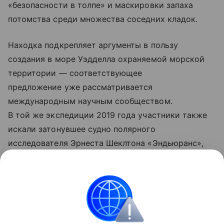
«безопасности в толпе» и маскировки запаха
потомства среди множества соседних кладок.
Находка подкрепляет аргументы в пользу
создания в море Уэдделла охраняемой морской
территории — соответствующее
предложение уже рассматривается
международным научным сообществом.
В той же экспедиции 2019 года участники также
искали затонувшее судно полярного
исследователя Эрнеста Шеклтона «Эндьюранс»,
однако тогда обнаружить его не удалось —
обломки корабля нашли лишь в 2022 году в ходе
отдельной экспедиции.
Антарктика