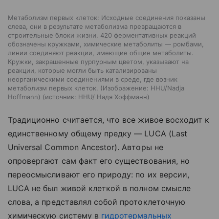
Метаболизм первых клеток: Исходные соединения показаны
слева, они в результате метаболизма превращаются в
строительные блоки жизни. 420 ферментативных реакций
обозначены кружками, химические метаболиты — ромбами,
линии соединяют реакции, имеющие общие метаболиты.
Кружки, закрашенные пурпурным цветом, указывают на
реакции, которые могли быть катализированы
неорганическими соединениями в среде, где возник
метаболизм первых клеток. (Изображение: HHU/Nadja
Hoffmann)
источник:
HHU/ Надя Хоффманн
Традиционно считается, что все живое восходит к
единственному общему предку — LUCA (Last
Universal Common Ancestor). Авторы не
опровергают сам факт его существования, но
переосмысливают его природу: по их версии,
LUCA не был живой клеткой в полном смысле
слова, а представлял собой протоклеточную
химическую систему в
гидротермальных