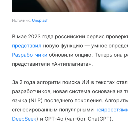
Источник:
Unsplash
В мае 2023 года российский сервис проверк
представил
новую функцию — умное определ
Разработчики
обновили опцию. Теперь она р
представители «Антиплагиата».
За 2 года алгоритм поиска ИИ в текстах ста
разработчиков, новая система основана на 
языка (NLP) последнего поколения. Алгоритм
сгенерированным популярными
нейросетям
DeepSeek
) и GPT-4o (чат-бот ChatGPT).