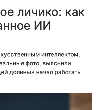
ое личико: как
анное ИИ
скусственным интеллектом,
еальные фото, выяснили
щей долины» начал работать