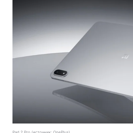
Pad 2 Pro
источник:
OnePlus