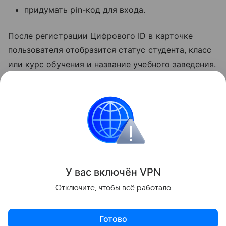
придумать pin-код для входа.
После регистрации Цифрового ID в карточке
пользователя отобразится статус студента, класс
или курс обучения и название учебного заведения.
Заселение в отели и покупка товаров 18+
с помощью Цифрового ID возможны только
по достижении соответствующего возраста.
Мессенджер MAX
Поделиться
У вас включ
ён
V
P
N
Отключите, чтобы всё работало
Готово