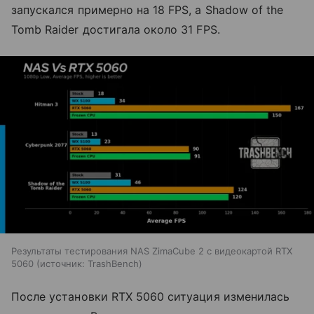
запускался примерно на 18 FPS, а Shadow of the
Tomb Raider достигала около 31 FPS.
Результаты тестирования NAS ZimaCube 2 с видеокартой RTX
5060
источник:
TrashBench
После установки RTX 5060 ситуация изменилась