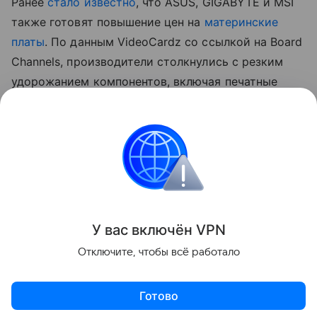
Ранее
стало известно
, что ASUS, GIGABYTE и MSI
также готовят повышение цен на
материнские
платы
. По данным VideoCardz со ссылкой на Board
Channels, производители столкнулись с резким
удорожанием компонентов, включая печатные
платы, медь, конденсаторы и контроллеры.
На ситуацию также влияет снижение спроса
на новые ПК, из-за чего компаниям приходится
компенсировать рост издержек повышением
отпускных цен.
Поделиться
У вас включ
ён
V
P
N
Отключите, чтобы всё работало
Готово