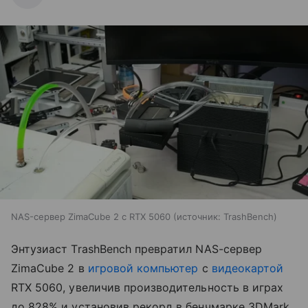
NAS-сервер ZimaCube 2 с RTX 5060
источник:
TrashBench
Энтузиаст TrashBench превратил NAS-сервер
ZimaCube 2 в
игровой компьютер
с
видеокартой
RTX 5060, увеличив производительность в играх
до 828% и установив рекорд в бенчмарке 3DMark