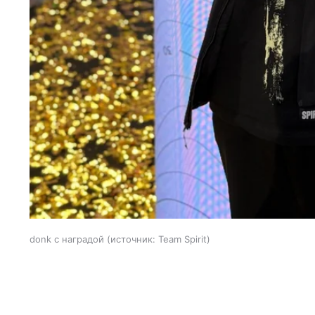
donk с наградой
источник:
Team Spirit