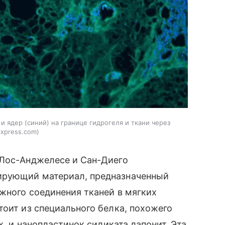
ядер (синий) на границе гидрогеля и ткани через
lxpress.com
 Лос-Анджелесе и Сан-Диего
ирующий материал, предназначенный
жного соединения тканей в мягких
тоит из специального белка, похожего
х, и нанопластинок силиката лапонит. Эта