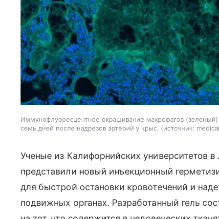
Иммунофлуоресцентное окрашивание макрофагов (зеленый) и 
семь дней после надрезов артерий у крыс.
источник:
medica
Ученые из Калифорнийских университетов в
представили новый инъекционный герметиз
для быстрой остановки кровотечений и наде
подвижных органах. Разработанный гель сос
на тот, что содержится в человеческих тканя