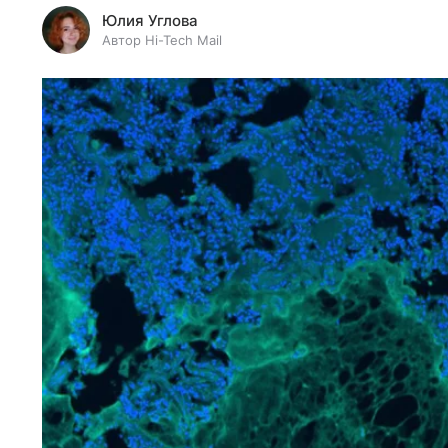
Юлия Углова
Автор Hi-Tech Mail