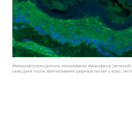
Иммунофлуоресцентное окрашивание макрофагов (зеленый) и 
семь дней после запечатывания разрезов легких у крыс.
ист