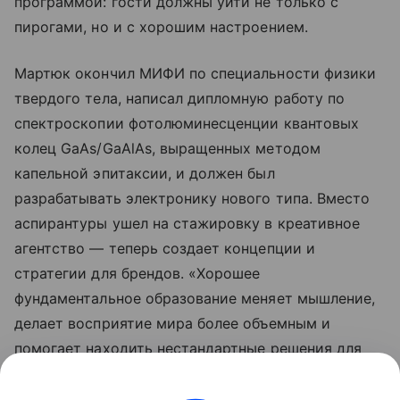
программой: гости должны уйти не только с
пирогами, но и с хорошим настроением.
Мартюк окончил МИФИ по специальности физики
твердого тела, написал дипломную работу по
спектроскопии фотолюминесценции квантовых
колец GaAs/GaAlAs, выращенных методом
капельной эпитаксии, и должен был
разрабатывать электронику нового типа. Вместо
аспирантуры ушел на стажировку в креативное
агентство — теперь создает концепции и
стратегии для брендов. «Хорошее
фундаментальное образование меняет мышление,
делает восприятие мира более объемным и
помогает находить нестандартные решения для
стандартных задач», — говорит он.