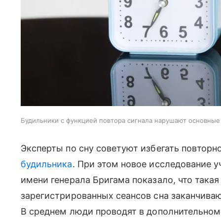
Будильники с функцией повтора сигнала нарушают основные 
Эксперты по сну советуют избегать повторн
будильника
. При этом новое исследование 
имени генерала Бригама показало, что така
зарегистрированных сеансов сна заканчиваю
В среднем люди проводят в дополнительном 