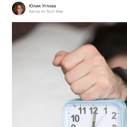
Юлия Углова
Автор Hi-Tech Mail