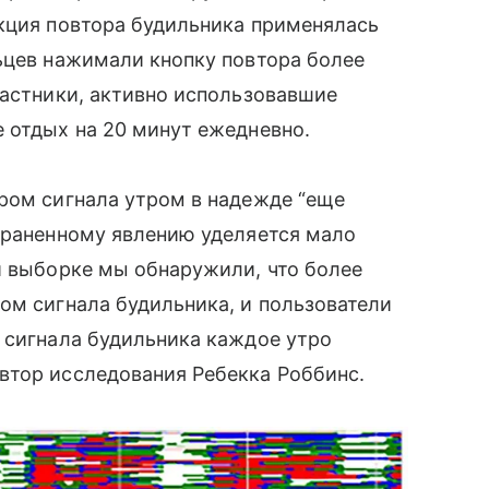
нкция повтора будильника применялась
ьцев нажимали кнопку повтора более
частники, активно использовавшие
 отдых на 20 минут ежедневно.
ром сигнала утром в надежде “еще
траненному явлению уделяется мало
й выборке мы обнаружили, что более
ом сигнала будильника, и пользователи
 сигнала будильника каждое утро
втор исследования Ребекка Роббинс.