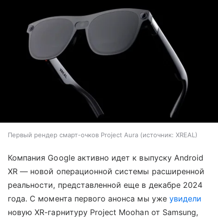
Первый рендер смарт-очков Project Aura
источник:
XREAL
Компания Google активно идет к выпуску Android
XR — новой операционной системы расширенной
реальности, представленной еще в декабре 2024
года. С момента первого анонса мы уже
увидели
новую XR-гарнитуру Project Moohan от Samsung,