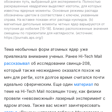
обозначен путь, выбранный для эксперимента. Полностью
раскрашенные квадратики выделяют изотопы, для которых
известны ядерные моменты. Основные режимы распада
обозначены цветом в соответствии с ключом, указанным
справа. На вставке показан итог распада нуклидов. (b)
магнитные дипольные моменты четных ядер варьируются от
плутония до нобелия [15-18]. Близко расположенные значения
смещены по горизонтали для наглядности.
источник:
https://journals.aps.org/
Тема необычных форм атомных ядер уже
привлекала внимание ученых. Ранее Hi-Tech Mail
рассказывал
об исследовании свинца-208,
который также неожиданно оказался похож на
мяч для регби, хотя долгое время считался почти
идеально сферическим.
Еще один
материал
по
теме на Hi-Tech Mail посвящен тому, как физики
провели «невозможный» лазерный эксперимент с
ядром атома.
Также вас может заинтересовать