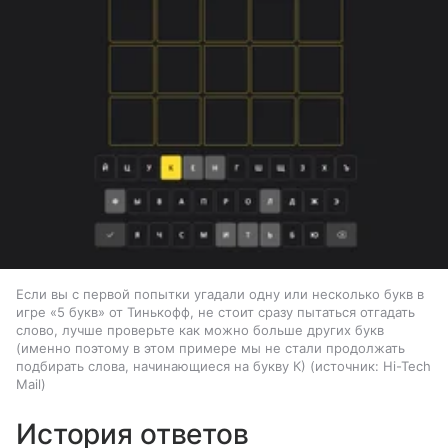
Если вы с первой попытки угадали одну или несколько букв в
игре «5 букв» от Тинькофф, не стоит сразу пытаться отгадать
слово, лучше проверьте как можно больше других букв
(именно поэтому в этом примере мы не стали продолжать
подбирать слова, начинающиеся на букву К)
источник:
Hi-Tech
Mail
История ответов