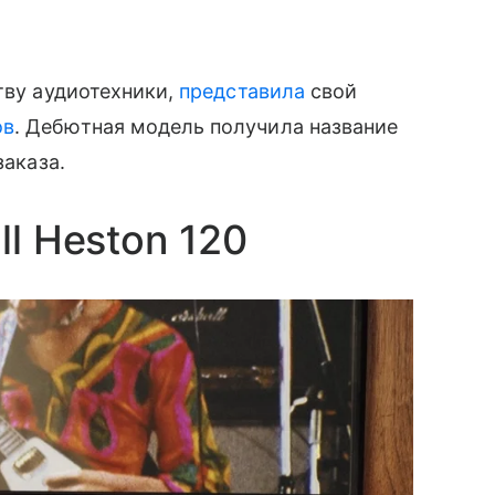
тву аудиотехники,
представила
свой
ов
. Дебютная модель получила название
заказа.
ll Heston 120