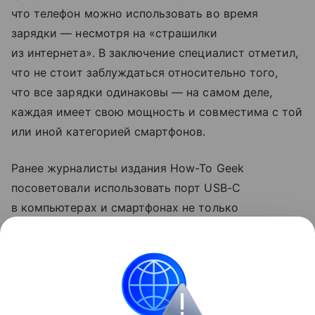
что телефон можно использовать во время
зарядки — несмотря на «страшилки
из интернета». В заключение специалист отметил,
что не стоит заблуждаться относительно того,
что все зарядки одинаковы — на самом деле,
каждая имеет свою мощность и совместима с той
или иной категорией смартфонов.
Ранее журналисты издания How-To Geek
посоветовали использовать порт USB-C
в компьютерах и смартфонах не только
для зарядки. Они рассказали, что с помощью
разъема можно передавать файлы на большой
скорости и подключаться к мониторам.
смартфоны