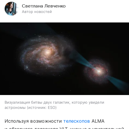
Светлана Левченко
Автор новостей
Визуализация битвы двух галактик, которую увидели
астрономы
источник:
ESO
Используя возможности
телескопов
ALMA