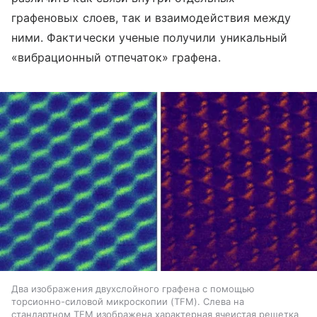
графеновых слоев, так и взаимодействия между
ними. Фактически ученые получили уникальный
«вибрационный отпечаток» графена.
Два изображения двухслойного графена с помощью
торсионно-силовой микроскопии (TFM). Слева на
стандартном TFM изображена характерная ячеистая решетка