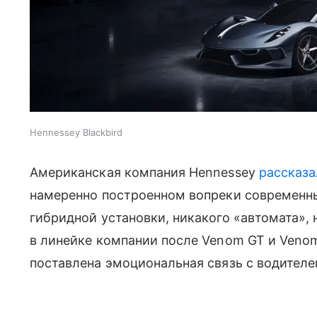
Hennessey Blackbird
Американская компания Hennessey
рассказа
намеренно построенном вопреки современн
гибридной установки, никакого «автомата», 
в линейке компании после Venom GT и Venom 
поставлена эмоциональная связь с водителе