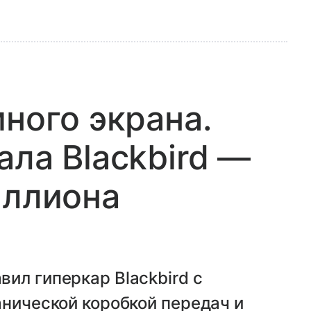
ного экрана.
ала Blackbird —
иллиона
ил гиперкар Blackbird с
анической коробкой передач и