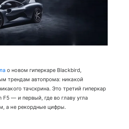
ла
о новом гиперкаре Blackbird,
ым трендам автопрома: никакой
никакого тачскрина. Это третий гиперкар
F5 — и первый, где во главу угла
м, а не рекордные цифры.