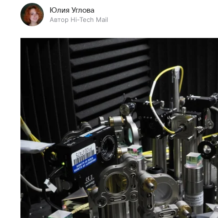
Юлия Углова
Автор Hi-Tech Mail