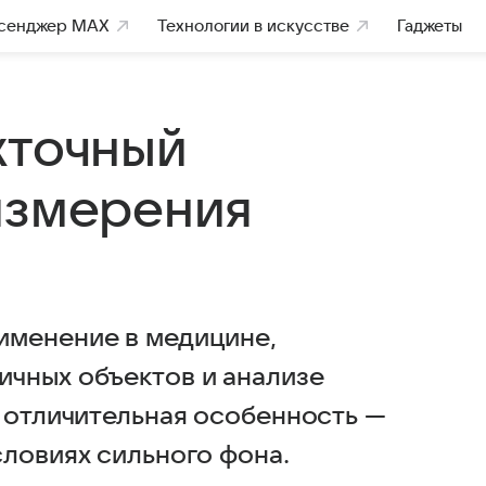
сенджер MAX
Технологии в искусстве
Гаджеты
хточный
измерения
именение в медицине,
чных объектов и анализе
о отличительная особенность —
словиях сильного фона.