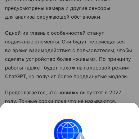
предусмотрены камера и другие сенсоры
для анализа окружающей обстановки.
Одной из главных особенностей станут
подвижные элементы. Они будут перемещаться
во время взаимодействия с пользователем, чтобы
сделать устройство более «живым». По принципу
работы гаджет будет похож на голосовой режим
ChatGPT, но получит более продвинутые модели.
Предполагается, что новинку выпустят в 2027
году. Точные сроки пока что не называются.
Ранее OpenAI
выпустила
свой первый гаджет.