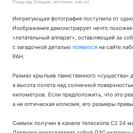
Птица над Солнцем.
источник:
xras.ru
Интригующая фотография поступила от одн
Изображение демонстрирует нечто похожее 
«летательный аппарат», оставляющий за со
с загадочной деталью
появился
на сайте ла
РАН.
Размах крыльев таинственного «существа» 
а высота полета над солнечной поверхность
километров. Если предположить, что это ре
а не оптическая иллюзия, его размеры прев
Снимок получен в канале телескопа C2 24 м
Детектор представляет собой ПЗС-матрицу 