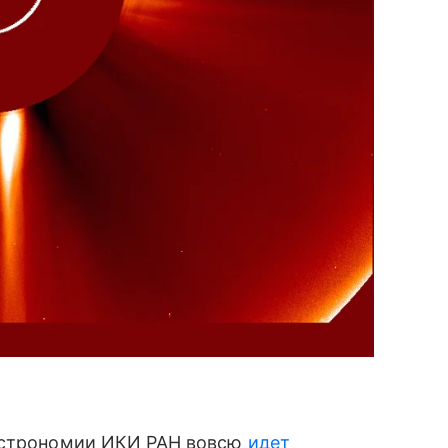
 астрономии ИКИ РАН вовсю
идет