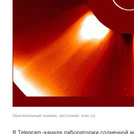
Оригинальный снимок.
источник:
xras.ru
В Telegram-канале лаборатории солнечной