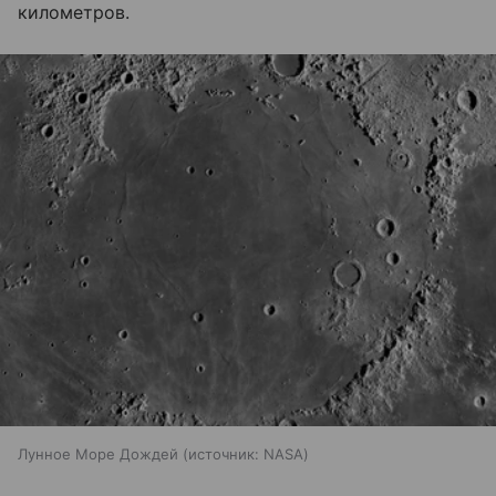
километров.
Лунное Море Дождей
источник:
NASA