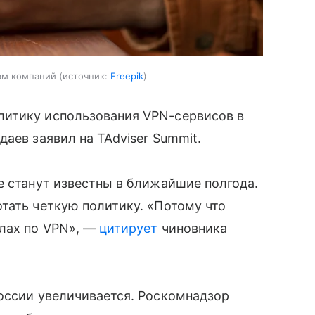
рам компаний
источник:
Freepik
литику использования VPN-сервисов в
аев заявил на TAdviser Summit.
е станут известны в ближайшие полгода.
тать четкую политику. «Потому что
илах по VPN», —
цитирует
чиновника
оссии увеличивается. Роскомнадзор