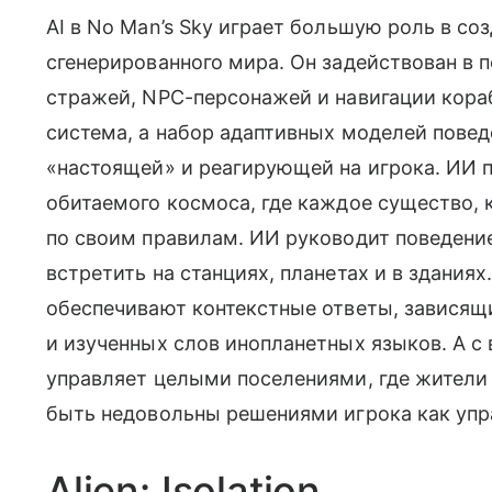
AI в No Man’s Sky играет большую роль в с
сгенерированного мира. Он задействован в 
стражей, NPC-персонажей и навигации кораб
система, а набор адаптивных моделей пове
«настоящей» и реагирующей на игрока. ИИ 
обитаемого космоса, где каждое существо, 
по своим правилам. ИИ руководит поведен
встретить на станциях, планетах и в здани
обеспечивают контекстные ответы, зависящи
и изученных слов инопланетных языков. А с
управляет целыми поселениями, где жители 
быть недовольны решениями игрока как уп
Alien: Isolation