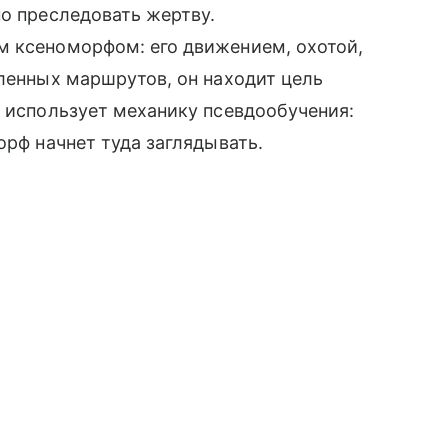
но преследовать жертву.
м ксеноморфом: его движением, охотой,
еленных маршрутов, он находит цель
н использует механику псевдообучения:
орф начнет туда заглядывать.